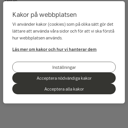
räntan.
Vilken ränta just du får beror på många olika faktorer, till
Kakor på webbplatsen
exempel dina ekonomiska förutsättningar, hur stora lån du har
i förhållande till bostadens värde och det rådande ränte- och
Vi använder kakor (cookies) som på olika sätt gör det
marknadsläget.
lättare att använda våra sidor och för att vi ska förstå
hur webbplatsen används.
Vid för få lån inom respektive bindningstid redovisas ingen
Läs mer om kakor och hur vi hanterar dem
genomsnittsränta.
Inställningar
Acceptera nödvändiga kakor
Acceptera alla kakor