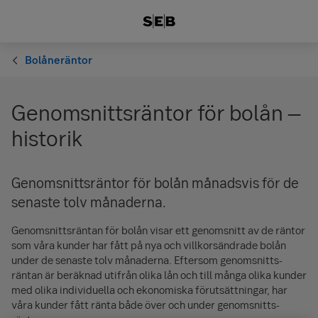
Bolåneräntor
Genomsnittsräntor för bolån –
historik
Genomsnittsräntor för bolån månadsvis för de
senaste tolv månaderna.
Genomsnitts­räntan för bolån visar ett genomsnitt av de räntor
som våra kunder har fått på nya och villkors­ändrade bolån
under de senaste tolv månaderna. Eftersom genomsnitts­
räntan är beräknad utifrån olika lån och till många olika kunder
med olika individuella och ekonomiska förut­sättningar, har
våra kunder fått ränta både över och under genomsnitts­