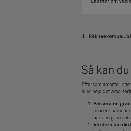
Läs mer om vad d
Räkneexempel: Så
Så kan du
Eftersom amorteringen 
eller höja det amorte
Passera en grän
procent hamnar d
nära en gräns uta
Värdera om din 