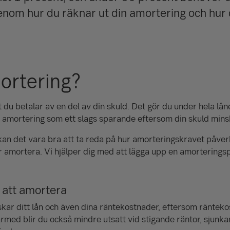
igenom hur du räknar ut din amortering och hu
ortering?
du betalar av en del av din skuld. Det gör du under hela låne
 amortering som ett slags sparande eftersom din skuld mins
 kan det vara bra att ta reda på hur amorteringskravet påver
amortera. Vi hjälper dig med att lägga upp en amorteringspla
a att amortera
kar ditt lån och även dina räntekostnader, eftersom räntek
Därmed blir du också mindre utsatt vid stigande räntor, sjunk