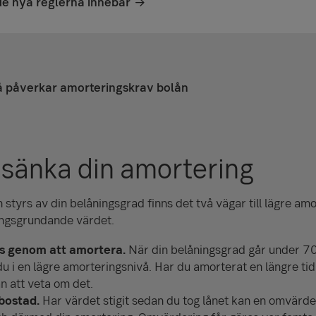
e nya reglerna innebär
 påverkar amorteringskrav bolån
 sänka din amortering
styrs av din belåningsgrad finns det två vägar till lägre amo
ringsgrundande värdet.
s genom att amortera.
När din belåningsgrad går under 7
u i en lägre amorteringsnivå. Har du amorterat en längre ti
n att veta om det.
bostad.
Har värdet stigit sedan du tog lånet kan en omvärde