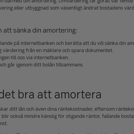
ch därmed din amortering. Omvärdering får göras var femte å
ering eller utbyggnad som väsentligt ändrat bostadens värd
 att sänka din amortering:
ande på internetbanken och berätta att du vill sänka din am
lig värdering från en mäklare och spara dokumentet.
ngen till oss via internetbanken.
och går igenom ditt bolån tillsammans.
 det bra att amortera
kar ditt lån och även dina räntekostnader, eftersom räntek
u blir också mindre känslig för stigande räntor, fallande bosta
mst.