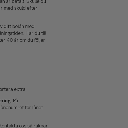
n är betalt. Skulle du
ar med skuld efter
av ditt bolån med
ingstiden. Har du till
ter 40 år om du följer
rtera extra.
ering
. På
lånenumret för lånet
 Kontakta oss så räknar