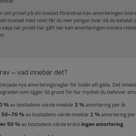
inskar.
och priset på din bostad förändras kan amorteringen bidra ti
din bostad med vinst får du mer pengar över då du betalat a
 sälja när priset har gått ner kan amorteringen minska riske
en.
av – vad innebär det?
örjade nya amorteringsregler för bolån att gälla. Det innebä
sgraden som ligger till grund för hur mycket du behöver am
70 %
av bostadens värde innebär
2 %
amortering per år.
n 50–70 %
av bostadens värde innebär
1 %
amortering per 
er 50 %
av bostadens värde krävs
ingen amortering
.