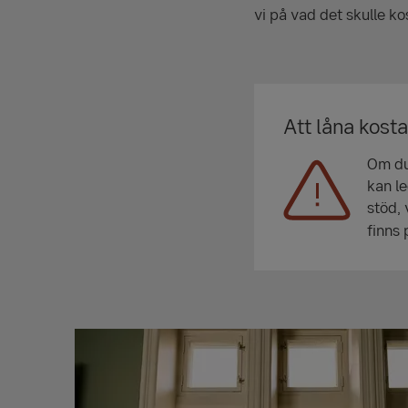
vi på vad det skulle kost
Att låna kost
Om du 
kan le
stöd, 
finns