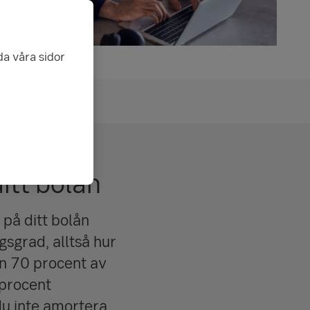
da våra sidor
itt bolån
på ditt bolån
sgrad, alltså hur
än 70 procent av
 procent
du inte amortera