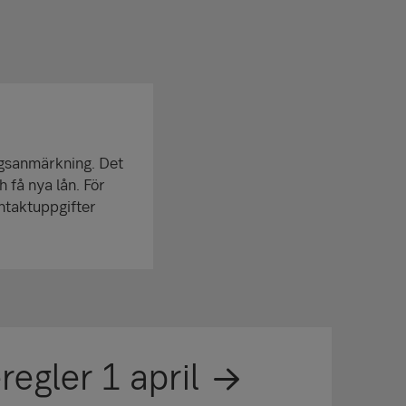
ngs­anmärkning. Det
h få nya lån. För
ntakt­uppgifter
egler 1 april