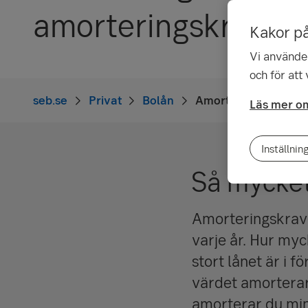
amorteringskrav
Kakor p
Vi använder
och för att
seb.se
Privat
Bolån
Amortering och amo
Läs mer om
Inställnin
Så mycket
Amorteringskrave
varje år. Hur myc
stort lånet är i 
värdet amorterar
amorterar du min