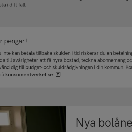
a i ditt fall.
ar pengar!
inte kan betala tillbaka skulden i tid riskerar du en betalni
da till svårig­heter att få hyra bostad, teckna abonne­mang oc
vänd dig till budget- och skuldråd­givningen i din kommun. Ko
 på
konsumentverket.se
.
Nya bolåner