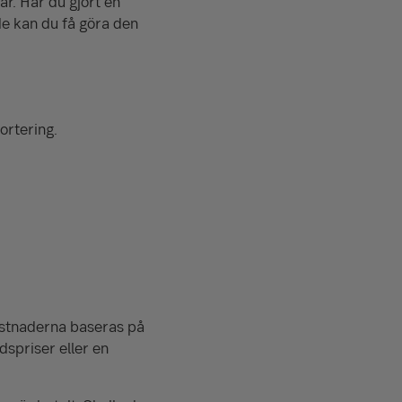
r. Har du gjort en
e kan du få göra den
ortering.
ostnaderna baseras på
dspriser eller en