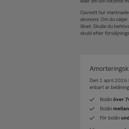
eller om din inkomst m
Oavsett hur marknaden 
ekonomi. Om du säljer 
lånet. Skulle du behöva
skuld efter försäljning
Amorteringskr
Den 1 april 2026 b
enbart är belåning
Bolån
över 
Bolån
mella
För bolån
und