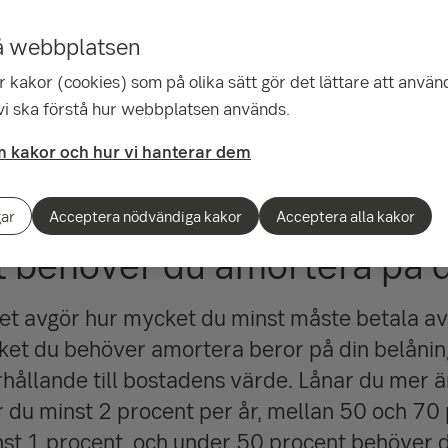
å webbplatsen
 kakor (cookies) som på olika sätt gör det lättare att använ
 vi ska förstå hur webbplatsen används.
rteringskrav
 kakor och hur vi hanterar dem
gar
Acceptera nödvändiga kakor
Acceptera alla kakor
 behöver du amortera på d
t avgör hur mycket du minst måste betala av 
ket du behöver amortera beror på din belåning
förhållande till bostadens värde. Lånar du mer 
 du minst 2 procent per år, mellan 50 och 70
st 1 procent, och under 50 procent behöver 