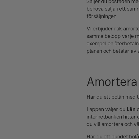
Säljer du bostaden med
behöva sälja i ett säm
försäljningen.
Vi erbjuder rak amorte
samma belopp varje mån
exempel en återbetalni
planen och betalar a
Amortera 
Har du ett bolån med 
I appen väljer du
Lån
o
internetbanken hittar
du vill amortera och vä
Har du ett bundet bolå