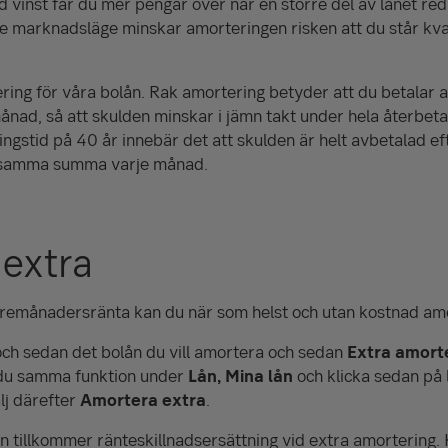
 vinst får du mer pengar över när en större del av lånet reda
re marknadsläge minskar amorteringen risken att du står kv
ring för våra bolån. Rak amortering betyder att du betalar 
ad, så att skulden minskar i jämn takt under hela återbetaln
ngstid på 40 år innebär det att skulden är helt avbetalad ef
v samma summa varje månad.
extra
tremånadersränta kan du när som helst och utan kostnad amo
ch sedan det bolån du vill amortera och sedan
Extra amort
 du samma funktion under
Lån, Mina lån
och klicka sedan på 
lj därefter
Amortera extra
.
n tillkommer ränteskillnadsersättning vid extra amortering.