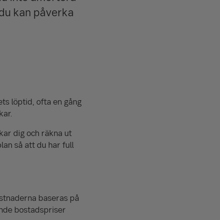
r du kan påverka
ts löptid, ofta en gång
kar.
kar dig och räkna ut
n så att du har full
ostnaderna baseras på
ande bostadspriser