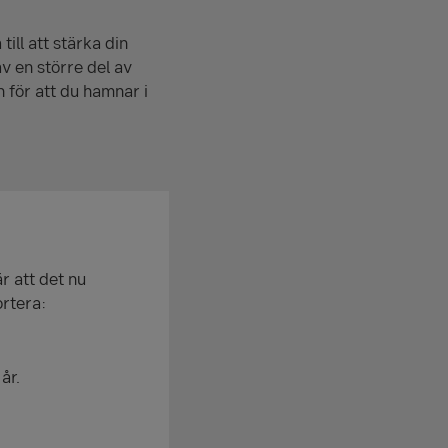
ll att stärka din
v en större del av
n för att du hamnar i
r att det nu
ortera:
år.