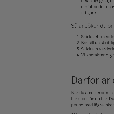
belåningsgrad, o
omfattande renov
tidigare.
Så ansöker du om
Skicka ett meddel
Beställ en skrift
Skicka in värderi
Vi kontaktar dig 
Därför är
När du amorterar mins
hur stort lån du har. D
period med lägre inko