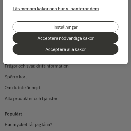
Läs mer om kakor och hur vi hanterar dem
Snabbvägar
Kontakta oss
Inställningar
Räntor
Acceptera nödvändiga kakor
Priser
Acceptera alla kakor
Teknikhjälp
Frågor och svar, driftinformation
Spärra kort
Om du inte är nöjd
Alla produkter och tjänster
Populärt
Hur mycket får jag låna?