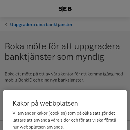
Uppgradera dina banktjänster
Boka möte för att uppgradera
banktjänster som myndig
Boka ett möte på ett av våra kontor för att komma igång med
mobilt BankID och dina nya banktjänster.
Kakor på webbplatsen
Vi använder kakor (cookies) som på olika sätt gör det
lättare att använda våra sidor och för att vi ska förstå
hur webbplatsen används.