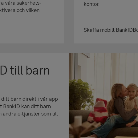
ra våra säkerhets­
kontor.
 aktivera och vilken
Skaffa mobilt BankID
B
 till barn
 ditt barn direkt i vår app
lt BankID kan ditt barn
h andra e-tjänster som till