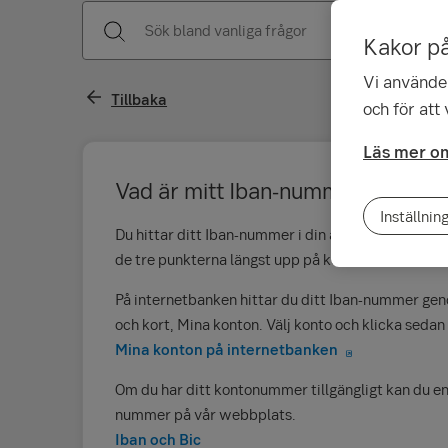
Kakor p
Vi använder
Tillbaka
och för att
Läs mer om
Vad är mitt Iban-nummer och Bic-
Inställnin
Du hittar ditt Iban-nummer i din app genom att väl
de tre punkterna längst upp på kontobilden och vä
På internetbanken hittar du ditt Iban-nummer geno
och kort, Mina konton. Välj konto och klicka seda
Mina konton på internetbanken
Om du har ditt kontonummer tillgängligt kan du enk
nummer på vår webbplats.
Iban och Bic