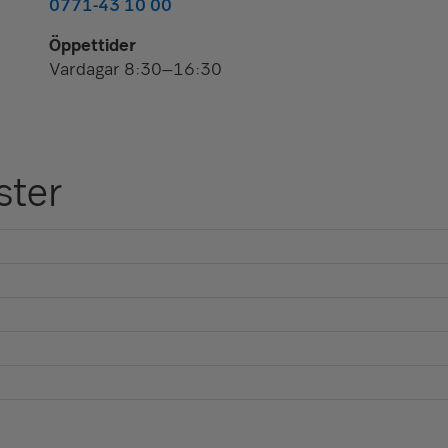
0771-43 10 00
Öppettider
Vardagar 8:30–16:30
ster
vited:
0771-365 365
.
vdelning
ankkontor. Vill du boka in ett rådgivningsmöte behöver
8 08