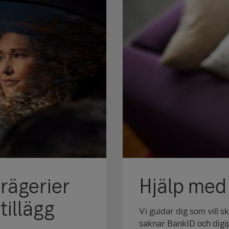
rägerier
Hjälp med
tillägg
Vi guidar dig som vill 
saknar BankID och digi