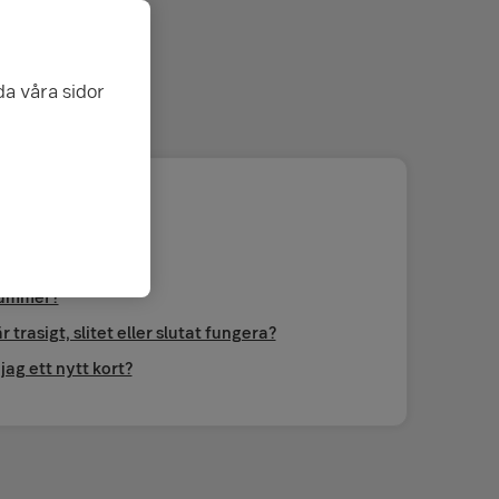
da våra sidor
 och svar
äns för Swish?
gnummer?
 trasigt, slitet eller slutat fungera?
jag ett nytt kort?