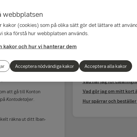
å webbplatsen
 kakor (cookies) som på olika sätt gör det lättare att använ
 vi ska förstå hur webbplatsen används.
 kakor och hur vi hanterar dem
kod (Swift)?
Relaterade frågor
gar
Acceptera nödvändiga kakor
Acceptera alla kakor
ja ett konto och trycka på
Hur ändrar jag beloppsgr
lja Kontoinformation.
Vad har jag för clearin
Vad gör jag om mitt kort är
m att gå till Konton
n på
Kontodetaljer
.
Hur spärrar och beställer 
elt räkna ut ditt Iban-