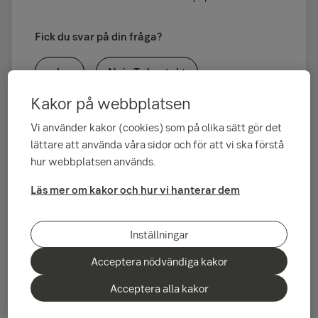
Fick du svar på din fråga?
Ja
Nej - Ta kontakt
Kakor på webbplatsen
Vi använder kakor (cookies) som på olika sätt gör det
lättare att använda våra sidor och för att vi ska förstå
hur webbplatsen används.
Relaterade frågor och svar
Läs mer om kakor och hur vi hanterar dem
Hur gör jag för att köpa, byta eller sälja fonder?
Hur öppnar jag ett investeringssparkonto (ISK)?
Inställningar
Kan jag plocka ut pengarna från mitt individuella
Acceptera nödvändiga kakor
pensionssparande (IPS)?
Hur öppnar jag ett placeringskonto?
Acceptera alla kakor