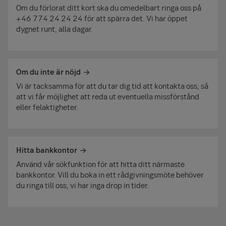
Vardagar 8–20
Om du förlorat ditt kort ska du omedelbart ringa oss på
Vardagar 8:30–17
Helgdagar 10–18
Sök efter ditt bankkontor
+46 774 24 24 24 för att spärra det. Vi har öppet
dygnet runt, alla dagar.
Om du inte är nöjd
Vi är tacksamma för att du tar dig tid att kontakta oss, så
att vi får möjlighet att reda ut eventuella missförstånd
eller felaktigheter.
Hitta bankkontor
Använd vår sökfunktion för att hitta ditt närmaste
bankkontor. Vill du boka in ett rådgivningsmöte behöver
du ringa till oss, vi har inga drop in tider.