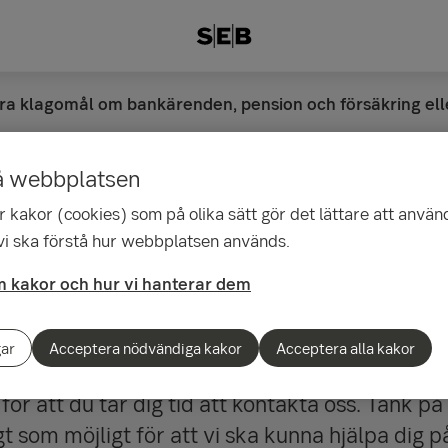
era klagomål om bankärenden, pension och försäkring el
å webbplatsen
era klagomål om bankä
 kakor (cookies) som på olika sätt gör det lättare att använ
 vi ska förstå hur webbplatsen används.
och försäkring eller b
 kakor och hur vi hanterar dem
vning
gar
Acceptera nödvändiga kakor
Acceptera alla kakor
ör att du tar dig tid att kontakta oss. Tänk på 
t som möjligt för att vi ska kunna hjälpa dig på