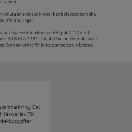
 stycken.
nan valuta än svenska kronor kan beloppet som ska
akursförändringar.
ndinaviska Enskilda Banken AB (publ), 106 40
er: 502032-9081. För att låna behöver du ha ett
ss. Som säkerhet för lånet pantsätts din bostad.
ngs­anmärkning. Det
h få nya lån. För
ntakt­uppgifter