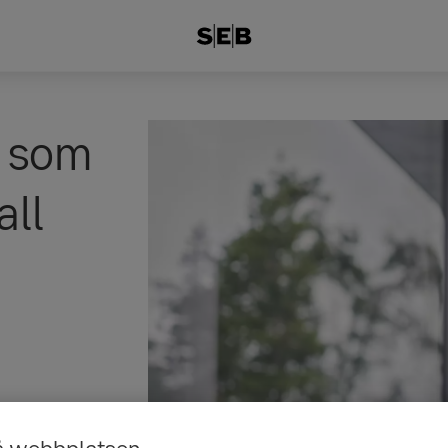
g som
all
å webbplatsen