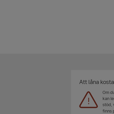
Att låna kost
Om du 
kan le
stöd, 
finns