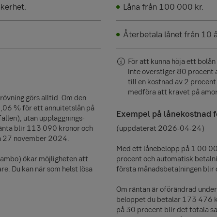
kerhet.
Låna från 100 000 kr.
Återbetala lånet från 10 å
För att kunna höja ett bolån
inte överstiger 80 procent
till en kostnad av 2 procen
medföra att kravet på amor
rövning görs alltid. Om den
5,06 % för ett annuitetslån på
Exempel på lånekostnad f
fällen), utan uppläggnings­
änta blir
113 090
kronor och
(uppdaterat 2026-04-24)
en 27 november 2024.
Med ett lånebelopp på 1 00 000
sambo) ökar möjligheten att
procent och automatisk betalni
re. Du kan när som helst lösa
första månadsbetalningen blir 
Om räntan är oförändrad under
beloppet du betalar 173 476 kr
på 30 procent blir det totala