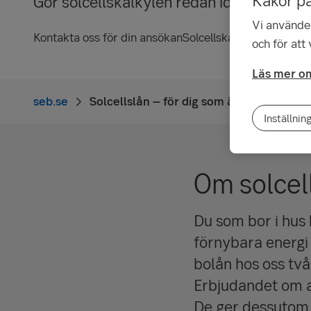
Gör solcellskalkylen redan idag!
Vi använder
Kontakta oss för din ansökan
Solcellskalkyl hos Vatten
och för att
Läs mer om
seb.se
Solcellslån – för dig som är kund hos Vat
Inställnin
Om solcel
Du som bor i hus 
förnybara energi 
bolån hos oss två
Erbjudandet om att
De ger dessutom e