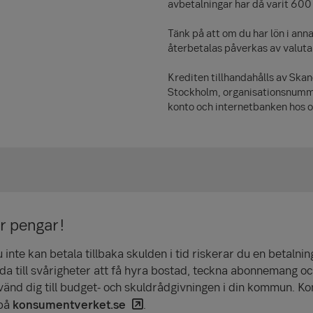
avbetalningar har då varit 600
Tänk på att om du har lön i an
återbetalas påverkas av valut
Krediten tillhandahålls av Ska
Stockholm, organisationsnumm
konto och internetbanken hos o
ar pengar!
inte kan betala tillbaka skulden i tid riskerar du en betalni
da till svårig­heter att få hyra bostad, teckna abonne­mang oc
vänd dig till budget- och skuldråd­givningen i din kommun. Ko
 på
konsumentverket.se
.