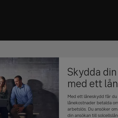
Skydda din
med ett lå
Med ett låneskydd får du h
lånekostnader betalda om du
arbetslös. Du ansöker om 
din ansökan till solcellslån