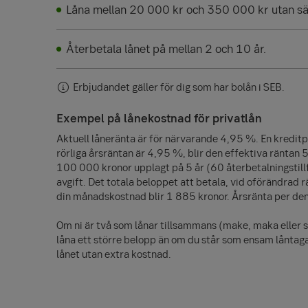
Låna mellan 20 000 kr och 350 000 kr utan sä
Återbetala lånet på mellan 2 och 10 år.
Erbjudandet gäller för dig som har bolån i SEB.
Exempel på lånekostnad för privatlån
Aktuell låneränta är för närvarande 4,95 %. En kreditp
rörliga årsräntan är 4,95 %, blir den effektiva räntan 
100 000
kronor upplagt på 5 år (60 återbetalningstill
avgift. Det totala beloppet att betala, vid oförändrad r
din månadskostnad blir
1 885
kronor. Årsränta per d
Om ni är två som lånar tillsammans (make, maka eller 
låna ett större belopp än om du står som ensam låntaga
lånet utan extra kostnad.