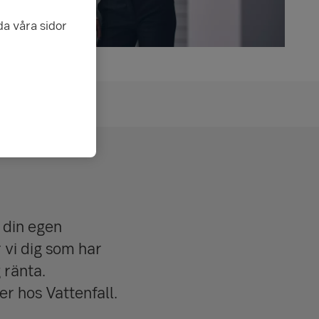
da våra sidor
 din egen
 vi dig som har
 ränta.
er hos Vattenfall.