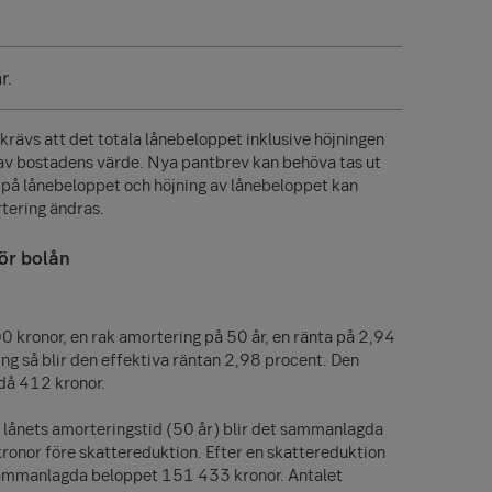
r.
 krävs att det totala lånebeloppet inklusive höjningen
 av bostadens värde. Nya pantbrev kan behöva tas ut
t på lånebeloppet och höjning av lånebeloppet kan
tering ändras.
ör bolån
 kronor, en rak amortering på 50 år, en ränta på 2,94
ng så blir den effektiva räntan 2,98 procent. Den
då 412 kronor.
 lånets amorteringstid (50 år) blir det sammanlagda
onor före skattereduktion. Efter en skattereduktion
 sammanlagda beloppet 151 433 kronor. Antalet