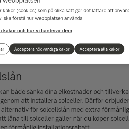
 kakor (cookies) som på olika sätt gör det lättare att använ
fall
 vi ska förstå hur webbplatsen används.
 kakor och hur vi hanterar dem
tenfall
gar
Acceptera nödvändiga kakor
Acceptera alla kakor
lslån
kan både sänka dina elkostnader och tillverka
genom att installera solceller. Därför erbjuder
 alternativ för solcellslån med extra förmånlig
 låna till solceller gäller när du köper solcell
n förmånlig installationsrabatt.