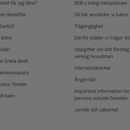
ket får jag låna?
SEB:s integritetspolicyer
om lånelöfte
Så här använder vi kakor
 BankID
Tillgänglighet
räntor
Därför ställer vi frågor till
bolån
Uppgifter om ditt företag
verklig huvudman
ån Enkla lånet
Internetsäkerhet
pensionsspara
Ångerrätt
para i fonder
Important information for
ill barn
persons outside Sweden
Juridik och säkerhet