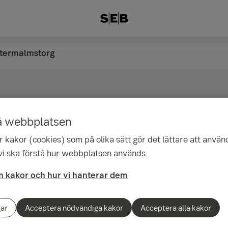
stermalmstorg
å webbplatsen
 Östermalmstorg
 kakor (cookies) som på olika sätt gör det lättare att använ
 vi ska förstå hur webbplatsen används.
 möte
 kakor och hur vi hanterar dem
r att hjälpa dig och ge råd när händelser i livet påverkar
gar
Acceptera nödvändiga kakor
Acceptera alla kakor
öd, oavsett i vilken fas. Våra rådgivare finns här för att
 du vill.