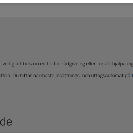
vi dig att boka in en tid för rådgivning eller för att hjälpa d
tfria. Du hittar närmaste insättnings- och uttagsautomat på
nde