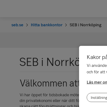
seb.se
Hitta bankkontor
SEB i Norrköping
Kakor p
SEB i Norrköping
Vi använder
och för att
Välkommen att boka
Läs mer om
Vi har öppet för tidsbokade möten. Vi finns här fö
Inställnin
din privatekonomi eller när ditt företag behöver st
skapa rätt förutsättningar och hjälpa dig att nå dit