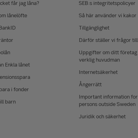
ket får jag låna?
SEB:s integritetspolicyer
om lånelöfte
Så här använder vi kakor
 BankID
Tillgänglighet
räntor
Därför ställer vi frågor till
bolån
Uppgifter om ditt företag
verklig huvudman
ån Enkla lånet
Internetsäkerhet
pensionsspara
Ångerrätt
para i fonder
Important information for
ill barn
persons outside Sweden
Juridik och säkerhet