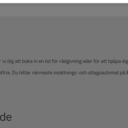
vi dig att boka in en tid för rådgivning eller för att hjälpa d
tfria. Du hittar närmaste insättnings- och uttagsautomat på
nde