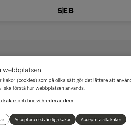
å webbplatsen
 kakor (cookies) som på olika sätt gör det lättare att använ
 vi ska förstå hur webbplatsen används.
 möte
 kakor och hur vi hanterar dem
r att hjälpa dig och ge råd när händelser i livet påverkar
gar
Acceptera nödvändiga kakor
Acceptera alla kakor
öd, oavsett i vilken fas. Våra rådgivare finns här för att
 du vill.