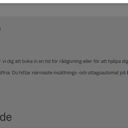
B
vi dig att boka in en tid för rådgivning eller för att hjälpa d
tfria. Du hittar närmaste insättnings- och uttagsautomat på
nde