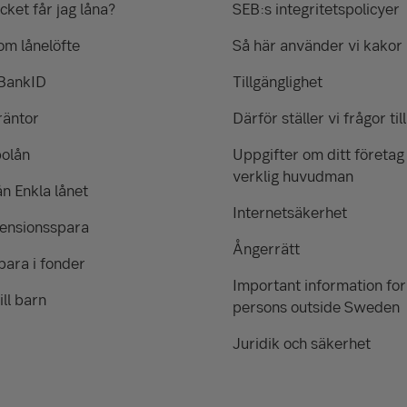
ket får jag låna?
SEB:s integritetspolicyer
om lånelöfte
Så här använder vi kakor
 BankID
Tillgänglighet
räntor
Därför ställer vi frågor till
bolån
Uppgifter om ditt företag
verklig huvudman
ån Enkla lånet
Internetsäkerhet
pensionsspara
Ångerrätt
para i fonder
Important information for
ill barn
persons outside Sweden
Juridik och säkerhet