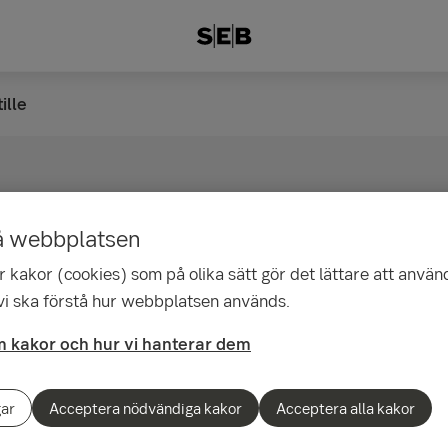
ille
å webbplatsen
rtille
 kakor (cookies) som på olika sätt gör det lättare att använ
 vi ska förstå hur webbplatsen används.
 möte
 kakor och hur vi hanterar dem
r att hjälpa dig och ge råd när händelser i livet påverkar
gar
Acceptera nödvändiga kakor
Acceptera alla kakor
öd, oavsett i vilken fas. Våra rådgivare finns här för att
 du vill.