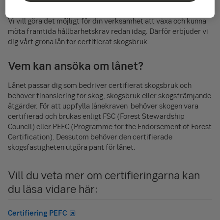
mångfalden och för att skapa ett mer klimatneutralt samhälle.
Vi vill göra det möjligt för din verksamhet att växa och kunna
möta framtida hållbarhetskrav redan idag. Därför erbjuder vi
dig vårt gröna lån för certifierat skogsbruk.
Vem kan ansöka om lånet?
Lånet passar dig som bedriver certifierat skogsbruk och
behöver finansiering för skog, skogsbruk eller skogsfrämjande
åtgärder. För att uppfylla lånekraven behöver skogen vara
certifierad och brukas enligt FSC (Forest Stewardship
Council) eller PEFC (Programme for the Endorsement of Forest
Certification). Dessutom behöver den certifierade
skogsfastigheten utgöra pant för lånet.
Vill du veta mer om certifieringarna kan
du läsa vidare här:
Certifiering PEFC