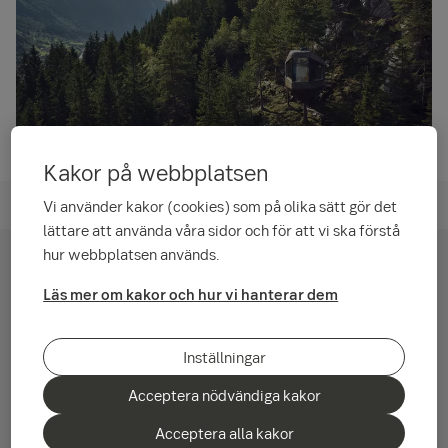
Kakor på webbplatsen
Skogsbruk
Vi använder kakor (cookies) som på olika sätt gör det
lättare att använda våra sidor och för att vi ska förstå
hur webbplatsen används.
Få grön finansiering genom certifierat
Läs mer om kakor och hur vi hanterar dem
skogsbruk
Omkring två tredjedelar av Sveriges yta består av skog som
Inställningar
bland annat utgör ett hem för djur och växter, tar upp
koldioxid från luften och ger oss förnybara materialval som
Acceptera nödvändiga kakor
hjälper till att fasa ut fossila råvaror. Skogen är en central del
av vårt ekosystem och du som bedriver ett hållbart skogsbruk
Acceptera alla kakor
spelar en stor roll i arbetet för att främja den biologiska