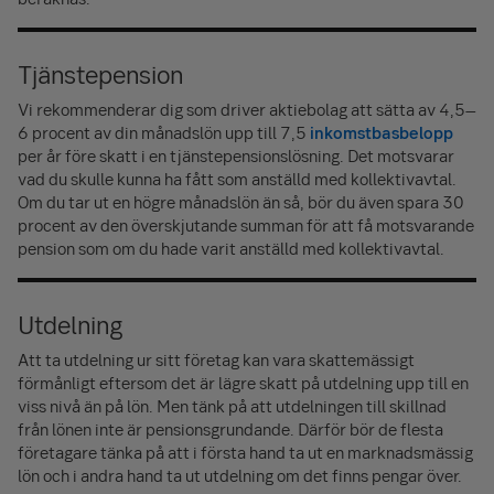
Tjänstepension
Vi rekommenderar dig som driver aktie­bolag att sätta av 4,5–
6 procent av din månadslön upp till 7,5
inkomst­basbelopp
per år före skatt i en tjänste­pensions­lösning. Det motsvarar
vad du skulle kunna ha fått som anställd med kollektiv­avtal.
Om du tar ut en högre månadslön än så, bör du även spara 30
procent av den överskjutande summan för att få motsvarande
pension som om du hade varit anställd med kollektiv­avtal.
Utdelning
Att ta utdelning ur sitt företag kan vara skattemässigt
förmånligt eftersom det är lägre skatt på utdelning upp till en
viss nivå än på lön. Men tänk på att utdelningen till skillnad
från lönen inte är pensions­grundande. Därför bör de flesta
företagare tänka på att i första hand ta ut en marknads­mässig
lön och i andra hand ta ut utdelning om det finns pengar över.