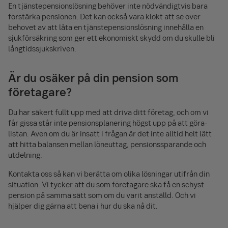
En tjänste­pensions­lösning behöver inte nödvändigtvis bara
förstärka pensionen. Det kan också vara klokt att se över
behovet av att låta en tjänste­pensions­lösning innehålla en
sjuk­försäkring som ger ett ekonomiskt skydd om du skulle bli
långtids­sjukskriven.
Är du osäker på din pension som
företagare?
Du har säkert fullt upp med att driva ditt företag, och om vi
får gissa står inte pensions­planering högst upp på att göra-
listan. Även om du är insatt i frågan är det inte alltid helt lätt
att hitta balansen mellan löneuttag, pensions­sparande och
utdelning.
Kontakta oss så kan vi berätta om olika lösningar utifrån din
situation. Vi tycker att du som företagare ska få en schyst
pension på samma sätt som om du varit anställd. Och vi
hjälper dig gärna att bena i hur du ska nå dit.