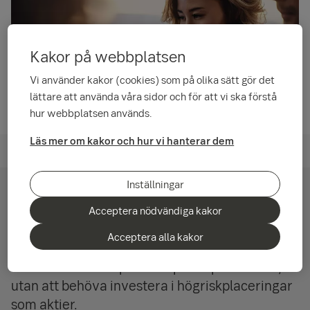
Kakor på webbplatsen
Vi använder kakor (cookies) som på olika sätt gör det
lättare att använda våra sidor och för att vi ska förstå
hur webbplatsen används.
Läs mer om kakor och hur vi hanterar dem
Fondsparande
Inställningar
3 alternativ till sparande på konto
Acceptera nödvändiga kakor
Här är tre räntefonder med låg risk, men ändå
Acceptera alla kakor
möjlighet till avkastning. Passar företag som
vill ha ett buffertsparande på ett par års sikt,
utan att behöva investera i högriskplaceringar
som aktier.