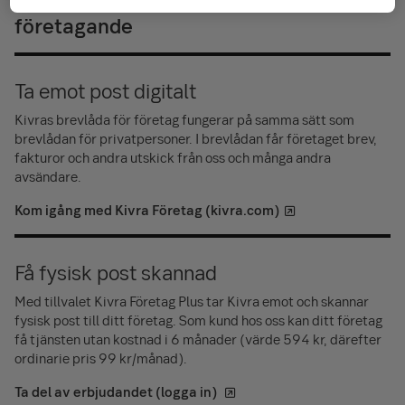
företagande
Ta emot post digitalt
Kivras brevlåda för företag fungerar på samma sätt som
brevlådan för privatpersoner. I brevlådan får företaget brev,
fakturor och andra utskick från oss och många andra
avsändare.
Kom igång med Kivra Företag (kivra.com)
Få fysisk post skannad
Med tillvalet Kivra Företag Plus tar Kivra emot och skannar
fysisk post till ditt företag. Som kund hos oss kan ditt företag
få tjänsten utan kostnad i 6 månader (värde 594 kr, därefter
ordinarie pris 99 kr/månad).
Ta del av erbjudandet (logga in)