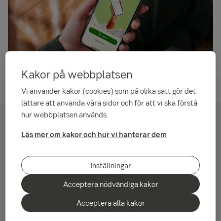
Kakor på webbplatsen
Digitala tjänster
Vi använder kakor (cookies) som på olika sätt gör det
lättare att använda våra sidor och för att vi ska förstå
hur webbplatsen används.
Med en brevlåda hos Kivra får ditt företag
Läs mer om kakor och hur vi hanterar dem
digital post från oss och många andra
avsändare. Som kund hos oss kan ditt företag
också ta del av ett erbjudande om Kivra
Inställningar
Företag Plus, som gör att fysisk post skannas
Acceptera nödvändiga kakor
och laddas upp i Kivra.
Acceptera alla kakor
Lösningar för ett mer digitalt