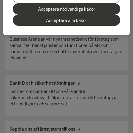
är vår digitala helhets­lösning för företag.
Acceptera nödvändiga kakor
Acceptera alla kakor
Business Arena – vår nya internet­bank för företag
Business Arena är vår nya internet­bank för företag som
samlar fler banktjänster och funktioner på ett och
samma ställe och ger en bättre överblick över företagets
ekonomi.
BankID och säkerhetslösningar
Läs mer om hur BankID och våra andra
säkerhetslösningar hjälper dig att driva ditt företag på
ett smidigare och säkrare sätt.
Koppla ditt affärssystem till oss