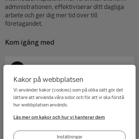
administrationen, effektiviserar ditt dagliga
arbete och ger dig mer tid över till
företagandet.
Kom igång med
Swish-tjänster för företag
Kakor på webbplatsen
Vi använder kakor (cookies) som på olika sätt gör det
lättare att använda våra sidor och för att vi ska förstå
Mobilt BankID för företagare
hur webbplatsen används.
Läs mer om kakor och hur vi hanterar dem
Internetbanken företag
Inställningar
Internetbanken företag är en del av Business Arena, som