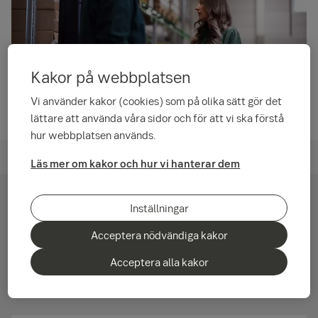
Kakor på webbplatsen
Vi använder kakor (cookies) som på olika sätt gör det
lättare att använda våra sidor och för att vi ska förstå
hur webbplatsen används.
Partner och samarbeten för företagskunder
Läs mer om kakor och hur vi hanterar dem
Vad händer med din verksamhet om olyckan
Inställningar
skulle vara framme? Genom att prata med en
Acceptera nödvändiga kakor
expert från Trygg-Hansa får du en analys av
försäkringsbehoven i din verksamhet och ett
Acceptera alla kakor
förslag på hur du kan skydda ditt företag.