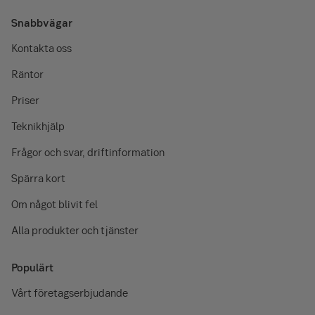
Snabbvägar
Pris per styck
Kontakta oss
Pris per
Tjänst
(tillkommande
månad
Räntor
transaktionspris)
Priser
Leverantörsbetalningar i ISO-
Ingår
format
Teknikhjälp
Frågor och svar, driftinformation
Till bankgiro och
1,85 kr
kontoinsättning
Spärra kort
Till Plusgiro
3 kr
Om något blivit fel
SEPA-betalning
1,85 kr
Alla produkter och tjänster
Utlandsbetalning
50 kr
Populärt
Vårt företagserbjudande
Inbetalningar i ISO-format
Ingår