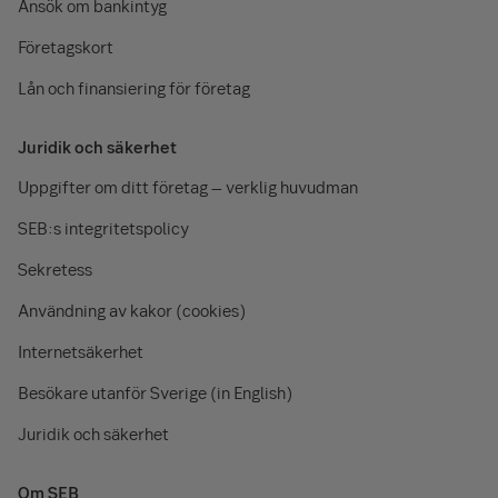
Ansök om bankintyg
Bankgiro Inbetalningar
1,85 kr
Företagskort
Lån och finansiering för företag
SEPA-betalning
1,85 kr
SEPA Direct Debit
1,95 kr
Juridik och säkerhet
Utlandsbetalning
50 kr
Uppgifter om ditt företag – verklig huvudman
SEB:s integritetspolicy
Sekretess
Kontoutdrag via fil
Ingår
Användning av kakor (cookies)
camt.053
0 kr
Internetsäkerhet
Besökare utanför Sverige (in English)
Kontohändelser via fil –
Ingår
Juridik och säkerhet
utökad redovisning
camt.054, 1 st per dag
0 kr
Om SEB