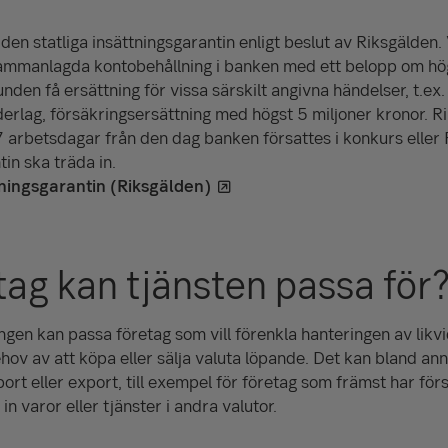
en statliga insättnings­garantin enligt beslut av Riksgälden. V
samman­lagda konto­behållning i banken med ett belopp om h
den få ersättning för vissa särskilt angivna händelser, t.ex. 
erlag, försäkrings­ersättning med högst 5 miljoner kronor. R
 arbets­dagar från den dag banken försattes i konkurs eller F
in ska träda in.
tningsgarantin (Riksgälden)
tag kan tjänsten passa för
ngen kan passa företag som vill förenkla hanteringen av likvi
ov av att köpa eller sälja valuta löpande. Det kan bland anna
t eller export, till exempel för företag som främst har förs
n varor eller tjänster i andra valutor.