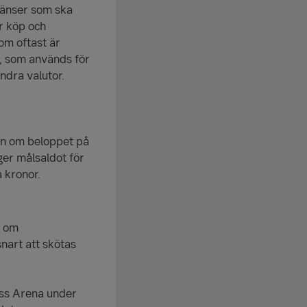
ränser som ska
ör köp och
som oftast är
o, som används för
andra valutor.
kan om beloppet på
ger målsaldot för
a kronor.
l om
nart att skötas
ess Arena under