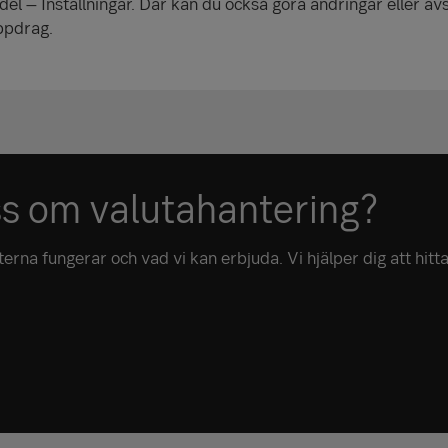
el – Inställningar. Där kan du också göra ändringar eller av
ppdrag.
ss om valutahantering?
rna fungerar och vad vi kan erbjuda. Vi hjälper dig att hitta 