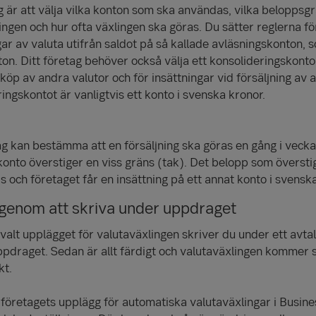
 är att välja vilka konton som ska användas, vilka beloppsg
ingen och hur ofta växlingen ska göras. Du sätter reglerna f
gar av valuta utifrån saldot på så kallade avläsningskonton, 
on. Ditt företag behöver också välja ett konsolideringskont
 köp av andra valutor och för insättningar vid försäljning av 
ingskontot är vanligtvis ett konto i svenska kronor.
ag kan bestämma att en försäljning ska göras en gång i vec
konto överstiger en viss gräns (tak). Det belopp som översti
js och företaget får en insättning på ett annat konto i svensk
 genom att skriva under uppdraget
valt upplägget för valutaväxlingen skriver du under ett avta
pdraget. Sedan är allt färdigt och valutaväxlingen kommer s
kt.
 företagets upplägg för automatiska valutaväxlingar i Busin