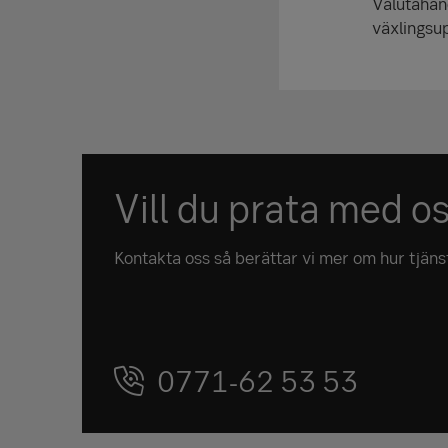
Valutahand
växlingsu
Vill du prata med o
Kontakta oss så berättar vi mer om hur tjänste
0771-62 53 53