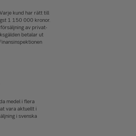
arje kund har rätt till
ögst
1 150 000
kronor.
försäljning av privat­
iksgälden betalar ut
inans­inspek­tionen
?
da medel i flera
t vara aktuellt i
äljning i svenska