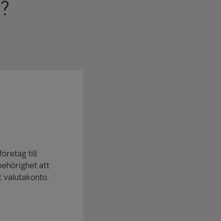
g?
öretag till
behörighet att
t valutakonto.