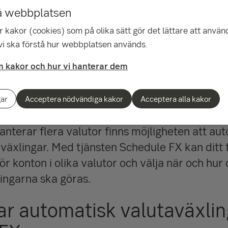
 hos oss.
å webbplatsen
 kakor (cookies) som på olika sätt gör det lättare att använ
 vi ska förstå hur webbplatsen används.
 kakor och hur vi hanterar dem
ionell handel
Valutahantering
Automatisk valuta
gar
Acceptera nödvändiga kakor
Acceptera alla kakor
anterar flera valutor finns möjligheten att au
växlingar. Med tjänsten Schedule FX kan ditt 
r konton i olika valutor och välja när och hur 
ingarna ska göras.
ar automatisk valutaväxli