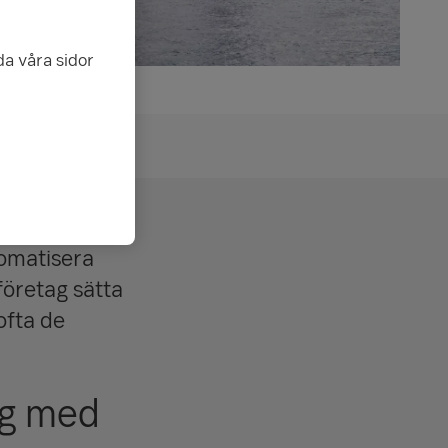
da våra sidor
växling
tomatisera
företag sätta
ofta de
ng med