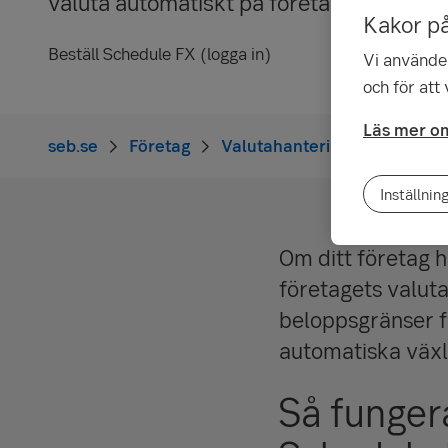
valuta automatiskt på företagets konton
Kakor p
Beställ Schedule FX (logga in)
Vi använder
och för att
Läs mer om
seb.se
Företag
Valutahantering och internat
Inställnin
Om ditt företag h
företagets valuta
beloppsgränser fö
automatiska växl
Så funger