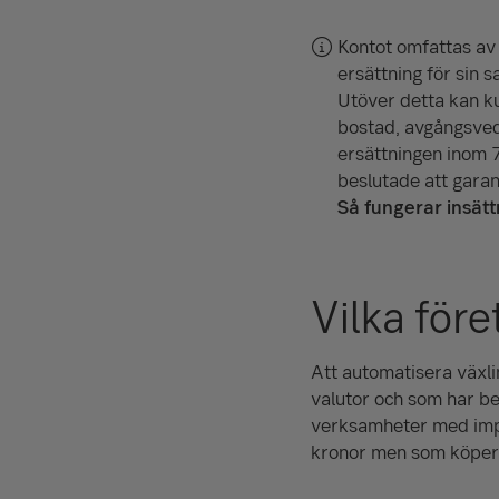
Kontot omfattas av d
ersättning för sin 
Utöver detta kan kun
bostad, avgångs­ved
ersättningen inom 7
beslutade att garant
Så fungerar insät
Vilka före
Att automatisera växli
valutor och som har beh
verksamheter med impor
kronor men som köper i