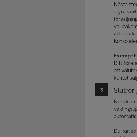
Nästa steg
styra växl
försäljnin
valutakont
att betala
Konsolider
Exempel:
Ditt föret
ett valuta
kontot säl
Slutför
När du är 
växlingsup
automatis
Du kan se