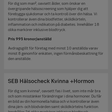
För dig som man², oavsett ålder, som önskar en
övergripande hälsoscreening som hjälper dig att
förebygga sjukdomar och ta kontroll över din hälsa. Vi
kontrollerar även dina blodfetter, sköldkörteln,
inflammation och indikation på diabetes. Innehåller 18
olika markörer inklusive blodtryck.
Pris 995 kronor/anställd
Avdragsgillt för företag med minst 10 anställda varav
minst 8 genomför enkäten, ingen förmånsbeskattning för
den anställde.
SEB Hälsocheck Kvinna +Hormon
För dig som kvinna¹, oavsett fas i livet, som inte mår bra
och som misstänker förändringar i dina hormoner. Du får
en bild av din hormonella hälsa och vi kontrollerar även
dina järn- och blodvärden samt sköldkörtelns funktion.
Innehåller 26 olika markörer inklusive blodtryck.