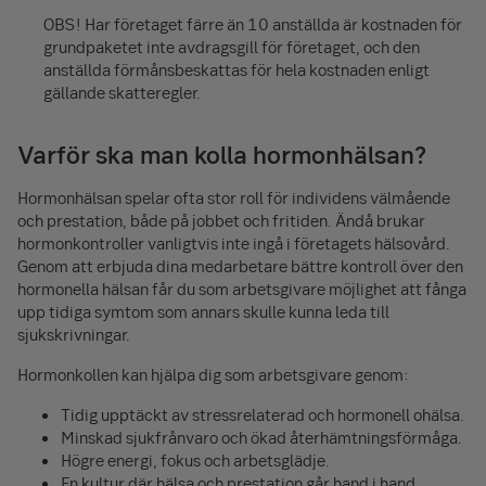
OBS! Har företaget färre än 10 anställda är kostnaden för
grundpaketet inte avdragsgill för företaget, och den
anställda förmånsbeskattas för hela kostnaden enligt
gällande skatteregler.
Varför ska man kolla hormonhälsan?
Hormonhälsan spelar ofta stor roll för individens välmående
och prestation, både på jobbet och fritiden. Ändå brukar
hormonkontroller vanligtvis inte ingå i företagets hälsovård.
Genom att erbjuda dina medarbetare bättre kontroll över den
hormonella hälsan får du som arbetsgivare möjlighet att fånga
upp tidiga symtom som annars skulle kunna leda till
sjukskrivningar.
Hormonkollen kan hjälpa dig som arbetsgivare genom:
Tidig upptäckt av stressrelaterad och hormonell ohälsa.
Minskad sjukfrånvaro och ökad återhämtningsförmåga.
Högre energi, fokus och arbetsglädje.
En kultur där hälsa och prestation går hand i hand.