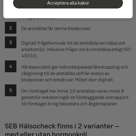
Acceptera alla kakor
Förebyggande samtal per telefon med er på företaget
kring arbetsmiljö.
De anställda får lämna blodprover.
Digitalt frågeformulär till de anställda om hälsa och
arbetsmiljö, inklusive frågor om kvinnohälsa enligt ISO
45010.
Vårdspecialist ger individanpassad återkoppling och
rådgivning till de anställda utifrån analys av
blodprover och enkätsvar. Mötet sker digitalt.
Om företaget har minst 10 anställda varav minst 8
genomför enkäten ingår en förebyggande slutrapport
till företaget kring hälsodata och åtgärdsplaner.
SEB Hälsocheck finns i 2 varianter –
med eller utan hormonkoll