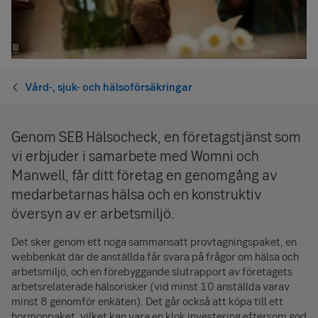
Vård-, sjuk- och hälsoförsäkringar
Genom SEB Hälsocheck, en företagstjänst som
vi erbjuder i samarbete med Womni och
Manwell, får ditt företag en genomgång av
medarbetarnas hälsa och en konstruktiv
översyn av er arbetsmiljö.
Det sker genom ett noga sammansatt provtagningspaket, en
webbenkät där de anställda får svara på frågor om hälsa och
arbetsmiljö, och en förebyggande slutrapport av företagets
arbetsrelaterade hälsorisker (vid minst 10 anställda varav
minst 8 genomför enkäten). Det går också att köpa till ett
hormonpaket, vilket kan vara en klok investering eftersom god