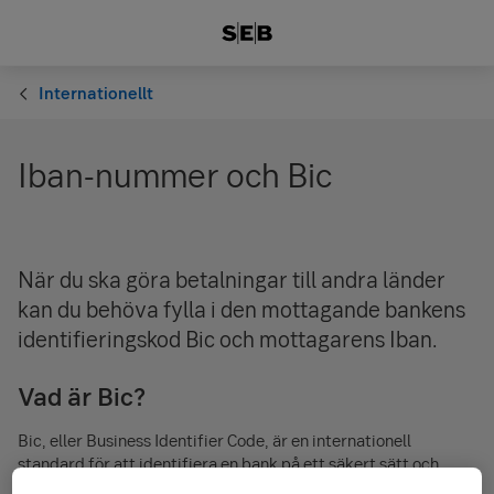
Internationellt
Iban-nummer och Bic
När du ska göra betalningar till andra länder
kan du behöva fylla i den mottagande bankens
identifieringskod Bic och mottagarens Iban.
Vad är Bic?
Bic, eller Business Identifier Code, är en internationell
standard för att identifiera en bank på ett säkert sätt och
används vid internationella betalningar. Koden består av 8