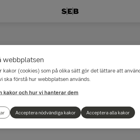
å webbplatsen
a – hitta och jämför f
 kakor (cookies) som på olika sätt gör det lättare att använ
 vi ska förstå hur webbplatsen används.
 kakor och hur vi hanterar dem
n du enkelt hitta rätt fond. Filtrera efter risk,
ndationer. Jämför utveckling, avgifter och f
gar
Acceptera nödvändiga kakor
Acceptera alla kakor