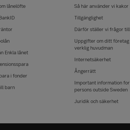
om lånelöfte
Så här använder vi kakor
 BankID
Tillgänglighet
räntor
Därför ställer vi frågor till
bolån
Uppgifter om ditt företag
verklig huvudman
ån Enkla lånet
Internetsäkerhet
pensionsspara
Ångerrätt
para i fonder
Important information for
ill barn
persons outside Sweden
Juridik och säkerhet